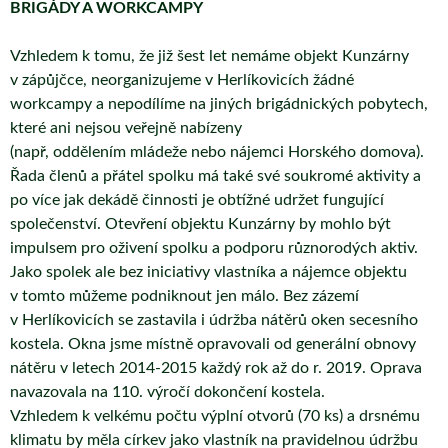
BRIGÁDY A WORKCAMPY
Vzhledem k tomu, že již šest let nemáme objekt Kunzárny
v zápůjčce, neorganizujeme v Herlíkovicích žádné
workcampy a nepodílíme na jiných brigádnických pobytech,
které ani nejsou veřejně nabízeny
(např, oddělením mládeže nebo nájemci Horského domova).
Řada členů a přátel spolku má také své soukromé aktivity a
po více jak dekádě činnosti je obtížné udržet fungující
společenství. Otevření objektu Kunzárny by mohlo být
impulsem pro oživení spolku a podporu různorodých aktiv.
Jako spolek ale bez iniciativy vlastníka a nájemce objektu
v tomto můžeme podniknout jen málo. Bez zázemí
v Herlíkovicích se zastavila i údržba nátěrů oken secesního
kostela. Okna jsme místně opravovali od generální obnovy
nátěru v letech 2014-2015 každý rok až do r. 2019. Oprava
navazovala na 110. výročí dokončení kostela.
Vzhledem k velkému počtu výplní otvorů (70 ks) a drsnému
klimatu by měla církev jako vlastník na pravidelnou údržbu