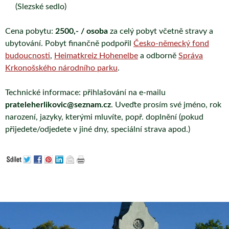
(Slezské sedlo)
Cena pobytu:
2500,- / osoba
za celý pobyt včetně stravy a
ubytování. Pobyt finančně podpořil
Česko-německý fond
budoucnosti
,
Heimatkreiz Hohenelbe
a odborně
Správa
Krkonošského národního parku
.
Technické informace: přihlašování na e-mailu
prateleherlikovic@seznam.cz
. Uveďte prosím své jméno, rok
narození, jazyky, kterými mluvíte, popř. doplnění (pokud
přijedete/odjedete v jiné dny, speciální strava apod.)