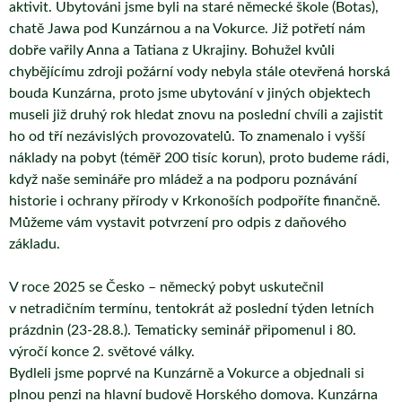
aktivit. Ubytováni jsme byli na staré německé škole (Botas),
chatě Jawa pod Kunzárnou a na Vokurce. Již potřetí nám
dobře vařily Anna a Tatiana z Ukrajiny. Bohužel kvůli
chybějícímu zdroji požární vody nebyla stále otevřená horská
bouda Kunzárna, proto jsme ubytování v jiných objektech
museli již druhý rok hledat znovu na poslední chvíli a zajistit
ho od tří nezávislých provozovatelů. To znamenalo i vyšší
náklady na pobyt (téměř 200 tisíc korun), proto budeme rádi,
když naše semináře pro mládež a na podporu poznávání
historie i ochrany přírody v Krkonoších podpoříte finančně.
Můžeme vám vystavit potvrzení pro odpis z daňového
základu.
V roce 2025 se Česko – německý pobyt uskutečnil
v netradičním termínu, tentokrát až poslední týden letních
prázdnin (23-28.8.). Tematicky seminář připomenul i 80.
výročí konce 2. světové války.
Bydleli jsme poprvé na Kunzárně a Vokurce a objednali si
plnou penzi na hlavní budově Horského domova. Kunzárna