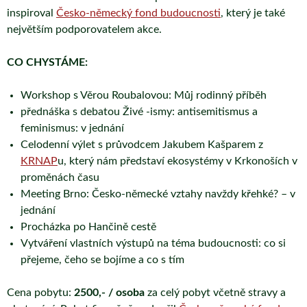
inspiroval
Česko-německý fond budoucnosti
, který je také
největším podporovatelem akce.
CO CHYSTÁME:
Workshop s Věrou Roubalovou: Můj rodinný příběh
přednáška s debatou Živé -ismy: antisemitismus a
feminismus: v jednání
Celodenní výlet s průvodcem Jakubem Kašparem z
KRNAP
u, který nám představí ekosystémy v Krkonoších v
proměnách času
Meeting Brno: Česko-německé vztahy navždy křehké? – v
jednání
Procházka po Hančině cestě
Vytváření vlastních výstupů na téma budoucnosti: co si
přejeme, čeho se bojíme a co s tím
Cena pobytu:
2500,- / osoba
za celý pobyt včetně stravy a