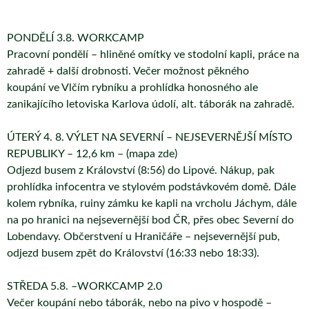
PONDĚLÍ 3.8. WORKCAMP
Pracovní pondělí – hliněné omítky ve stodolní kapli, práce na
zahradě + další drobnosti. Večer možnost pěkného
koupání ve Vlčím rybníku a prohlídka honosného ale
zanikajícího letoviska Karlova údolí, alt. táborák na zahradě.
ÚTERÝ 4. 8. VÝLET NA SEVERNÍ – NEJSEVERNĚJŠÍ MÍSTO
REPUBLIKY – 12,6 km – (mapa zde)
Odjezd busem z Království (8:56) do Lipové. Nákup, pak
prohlídka infocentra ve stylovém podstávkovém domě. Dále
kolem rybníka, ruiny zámku ke kapli na vrcholu Jáchym, dále
na po hranici na nejsevernější bod ČR, přes obec Severní do
Lobendavy. Občerstvení u Hraničáře – nejsevernější pub,
odjezd busem zpět do Království (16:33 nebo 18:33).
STŘEDA 5.8. –WORKCAMP 2.0
Večer koupání nebo táborák, nebo na pivo v hospodě –