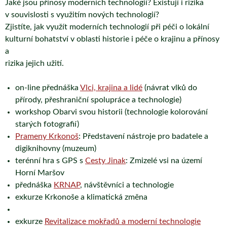
Jaké jsou přínosy moderních technologií? Existují i rizika
v souvislosti s využitím nových technologií?
Zjistíte, jak využít moderních technologií při péči o lokální
kulturní bohatství v oblasti historie i péče o krajinu a přínosy
a
rizika jejich užití.
on-line přednáška
Vlci, krajina a lidé
(návrat vlků do
přírody, přeshraniční spolupráce a technologie)
workshop Obarvi svou historii (technologie kolorování
starých fotografií)
Prameny Krkonoš
: Představení nástroje pro badatele a
digiknihovny (muzeum)
terénní hra s GPS s
Cesty Jinak
: Zmizelé vsi na území
Horní Maršov
přednáška
KRNAP
, návštěvníci a technologie
exkurze Krkonoše a klimatická změna
exkurze
Revitalizace mokřadů a moderní technologie