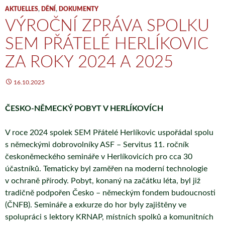
AKTUELLES
,
DĚNÍ
,
DOKUMENTY
VÝROČNÍ ZPRÁVA SPOLKU
SEM PŘÁTELÉ HERLÍKOVIC
ZA ROKY 2024 A 2025
16.10.2025
ČESKO-NĚMECKÝ POBYT V HERLÍKOVÍCH
V roce 2024 spolek SEM Přátelé Herlíkovic uspořádal spolu
s německými dobrovolníky ASF – Servitus 11. ročník
českoněmeckého semináře v Herlíkovicích pro cca 30
účastníků. Tematicky byl zaměřen na moderní technologie
v ochraně přírody. Pobyt, konaný na začátku léta, byl již
tradičně podpořen Česko – německým fondem budoucnosti
(ČNFB). Semináře a exkurze do hor byly zajištěny ve
spolupráci s lektory KRNAP, místních spolků a komunitních