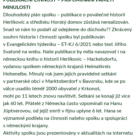
PUBLIKAČNÍ ČINNOST – PŘIPOMÍNÁNÍ PAMĚTI
MINULOSTI
Dlouhodobý plán spolku – publikace o poválečné historii
Herlíkovic a středisku Horský domov zůstává nerealizován.
Snad se nám to podaří až odejdeme do důchodu?? Zkrácený
souhrn historie i činnosti spolku byl publikován
v Evangelickém týdeníku – ET-KJ 6/2021 nebo text Jiřího
Svatoně na webu. Naše publikace by měla navazovat i na
německou knihu o historii Herlíkovic – Hackelsdorfu,
vydanou spolkem německých krajanů Heimatkreis
Hohenelbe. Minulý rok jsem jejich pravidelné setkání
v partnerské obci v Marktoberdorf v Bavorsku, kde se po
válce usadilo téměř 2000 obyvatel z Krkonoš,
mohl po 11 letech znovu navštívit. Setkání se konají již více
jak 60 let. Přátelé z Německa často vzpomínali na Hanu
Jüptnerovou, od jejíž smrti v říjnu uplyne 6 let. Hana se
významně podílela na činnosti našeho spolku a spolupráci
s německými krajany.
Aktivity spolku jsou prezentovány v aktualitách na internetu