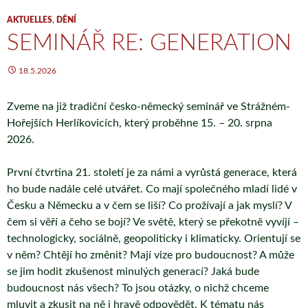
AKTUELLES
,
DĚNÍ
SEMINÁŘ RE: GENERATION
18.5.2026
Zveme na již tradiční česko-německý seminář ve Strážném-
Hořejších Herlíkovicích, který proběhne 15. – 20. srpna
2026.
První čtvrtina 21. století je za námi a vyrůstá generace, která
ho bude nadále celé utvářet. Co mají společného mladí lidé v
Česku a Německu a v čem se liší? Co prožívají a jak myslí? V
čem si věří a čeho se bojí? Ve světě, který se překotně vyvíjí –
technologicky, sociálně, geopoliticky i klimaticky. Orientují se
v něm? Chtějí ho změnit? Mají vize pro budoucnost? A může
se jim hodit zkušenost minulých generací? Jaká bude
budoucnost nás všech? To jsou otázky, o nichž chceme
mluvit a zkusit na ně i hravě odpovědět. K tématu nás