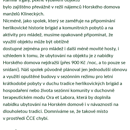
Kamila Trgaly, pěkné vybavení objektu
bylo zajištěno převážně v režii nájemců Horského domova
manželů Klineckých.
Nicméně, jako spolek, který se zaměřuje na připomínání
herlíkovické historie brigád a komunitních pobytů a na
aktivity pro mládež, musíme opakovaně připomínat, že
využití objektu může být obtížně
dostupné zejména pro mládež i další méně movité hosty, i
vzhledem k tomu, že ubytování na objektu je z nabídky
Horského domova nejdražší (přes 900 Kč /noc, a to pouze se
snídaní). Náš spolek původně plánoval jen jednodušší obnovu
a využití opuštěné budovy v sezónním režimu pro letní
krátkodobé pobyty v duchu tradice herlíkovických brigád a
hospodaření nebo života sezónní komunity v duchovně
terapeutickém modu Ora et Labora, která by doplnila
nabídku ubytování na Horském domově i v návaznosti na
dlouholetou tradici. Domníváme se, že takové místo
v prostředí ČCE chybí.