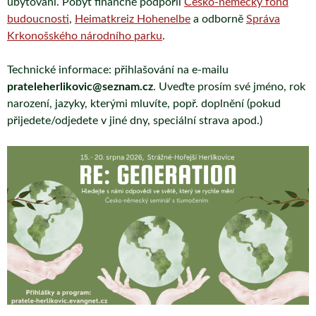
ubytování. Pobyt finančně podpořil
Česko-německý fond
budoucnosti
,
Heimatkreiz Hohenelbe
a odborně
Správa
Krkonošského národního parku
.
Technické informace: přihlašování na e-mailu
prateleherlikovic@seznam.cz
. Uveďte prosím své jméno, rok
narození, jazyky, kterými mluvíte, popř. doplnění (pokud
přijedete/odjedete v jiné dny, speciální strava apod.)