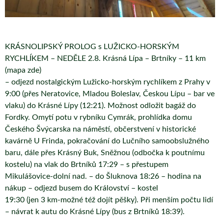
KRÁSNOLIPSKÝ PROLOG s LUŽICKO-HORSKÝM
RYCHLÍKEM – NEDĚLE 2.8. Krásná Lípa – Brtníky – 11 km
(mapa zde)
– odjezd nostalgickým Lužicko-horským rychlíkem z Prahy v
9:00 (přes Neratovice, Mladou Boleslav, Českou Lípu – bar ve
vlaku) do Krásné Lípy (12:21). Možnost odložit bagáž do
Fordky. Omytí potu v rybníku Cymrák, prohlídka domu
Českého Švýcarska na náměstí, občerstvení v historické
kavárně U Frinda, pokračování do Lučního samoobslužného
baru, dále přes Krásný Buk, Sněžnou (odbočka k poutnímu
kostelu) na vlak do Brtníků 17:29 – s přestupem
Mikulášovice-dolní nad. – do Šluknova 18:26 – hodina na
nákup – odjezd busem do Království – kostel
19:30 (jen 3 km-možné též dojít pěšky). Při menším počtu lidí
– návrat k autu do Krásné Lípy (bus z Brtníků 18:39).