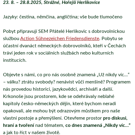
23. 8. – 28.8.2025, Strážné, Hořejší Herlíkovice
Jazyky: čestina, němčina, angličtina; vše bude tlumočeno
Pobyt připravují SEM Přátelé Herlíkovic s dobrovolnickou
službou
Action Sühnezeichen Friedensdienste
. Pobytu se
účastní dvanáct německých dobrovolníků, kteří v Čechách
tráví jeden rok v sociálních službách nebo kulturních
institucích.
Objevte s námi, co pro nás osobně znamená „Už nikdy víc…“
– válku? ztrátu svobody? nenávist vůči menšině? Programem
nás provedou historici, jazykovědci, archiváři a další.
Krkonoše jsou prostorem, kde se odehrávaly neblahé
kapitoly česko-německých dějin, které bychom neradi
opakovali, ale mohou být odrazovým můstkem pro naše
vlastní postoje a přemýšlení. Otevřeme prostor
pro diskusi,
hraní a tvoření
nad tématem,
co dnes znamená „Nikdy víc…“
a jak to říct v našem životě.