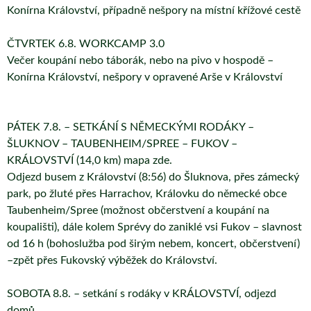
Konírna Království, případně nešpory na místní křížové cestě
ČTVRTEK 6.8. WORKCAMP 3.0
Večer koupání nebo táborák, nebo na pivo v hospodě –
Konírna Království, nešpory v opravené Arše v Království
PÁTEK 7.8. – SETKÁNÍ S NĚMECKÝMI RODÁKY –
ŠLUKNOV – TAUBENHEIM/SPREE – FUKOV –
KRÁLOVSTVÍ (14,0 km) mapa zde.
Odjezd busem z Království (8:56) do Šluknova, přes zámecký
park, po žluté přes Harrachov, Královku do německé obce
Taubenheim/Spree (možnost občerstvení a koupání na
koupališti), dále kolem Sprévy do zaniklé vsi Fukov – slavnost
od 16 h (bohoslužba pod širým nebem, koncert, občerstvení)
–zpět přes Fukovský výběžek do Království.
SOBOTA 8.8. – setkání s rodáky v KRÁLOVSTVÍ, odjezd
domů