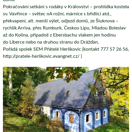
Pokračování setkání s rodáky v Království – prohlídka kostela
sv. Vavřince – světec nA rožni, márnice s břidlicí atd.,
překvapení, alt. menší výlet, odjezd domů, ze Šluknova –
rychlík Arriva, přes Rumburk, Českou Lípu, Mladou Boleslav
až do Kolína, případně z Ebersbachu vlakem jen hodinu
do Liberce nebo na druhou stranu do Drážďan.
Pořádá spolek SEM Přátelé Herlíkovic (kontakt 777 57 26 56,
http://pratele-herlikovic.evangnet.cz/ )