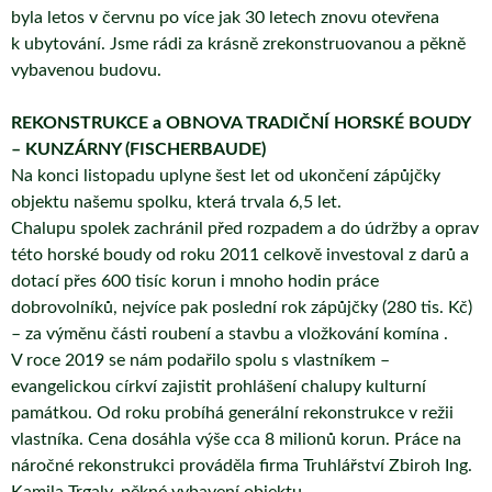
byla letos v červnu po více jak 30 letech znovu otevřena
k ubytování. Jsme rádi za krásně zrekonstruovanou a pěkně
vybavenou budovu.
REKONSTRUKCE a OBNOVA TRADIČNÍ HORSKÉ BOUDY
– KUNZÁRNY (FISCHERBAUDE)
Na konci listopadu uplyne šest let od ukončení zápůjčky
objektu našemu spolku, která trvala 6,5 let.
Chalupu spolek zachránil před rozpadem a do údržby a oprav
této horské boudy od roku 2011 celkově investoval z darů a
dotací přes 600 tisíc korun i mnoho hodin práce
dobrovolníků, nejvíce pak poslední rok zápůjčky (280 tis. Kč)
– za výměnu části roubení a stavbu a vložkování komína .
V roce 2019 se nám podařilo spolu s vlastníkem –
evangelickou církví zajistit prohlášení chalupy kulturní
památkou. Od roku probíhá generální rekonstrukce v režii
vlastníka. Cena dosáhla výše cca 8 milionů korun. Práce na
náročné rekonstrukci prováděla firma Truhlářství Zbiroh Ing.