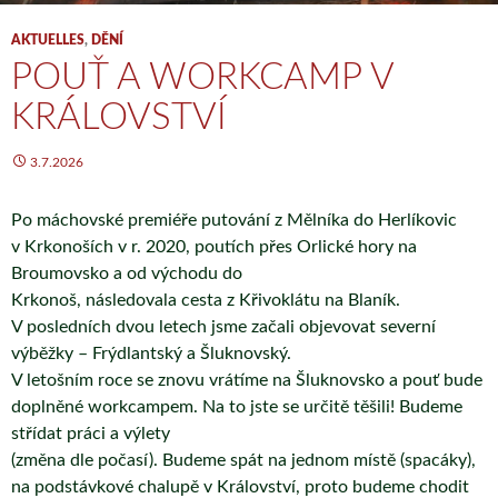
AKTUELLES
,
DĚNÍ
POUŤ A WORKCAMP V
KRÁLOVSTVÍ
3.7.2026
Po máchovské premiéře putování z Mělníka do Herlíkovic
v Krkonoších v r. 2020, poutích přes Orlické hory na
Broumovsko a od východu do
Krkonoš, následovala cesta z Křivoklátu na Blaník.
V posledních dvou letech jsme začali objevovat severní
výběžky – Frýdlantský a Šluknovský.
V letošním roce se znovu vrátíme na Šluknovsko a pouť bude
doplněné workcampem. Na to jste se určitě těšili! Budeme
střídat práci a výlety
(změna dle počasí). Budeme spát na jednom místě (spacáky),
na podstávkové chalupě v Království, proto budeme chodit