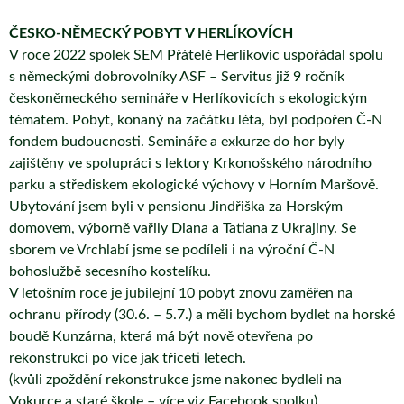
ČESKO-NĚMECKÝ POBYT V HERLÍKOVÍCH
V roce 2022 spolek SEM Přátelé Herlíkovic uspořádal spolu
s německými dobrovolníky ASF – Servitus již 9 ročník
českoněmeckého semináře v Herlíkovicích s ekologickým
tématem. Pobyt, konaný na začátku léta, byl podpořen Č-N
fondem budoucnosti. Semináře a exkurze do hor byly
zajištěny ve spolupráci s lektory Krkonošského národního
parku a střediskem ekologické výchovy v Horním Maršově.
Ubytování jsem byli v pensionu Jindřiška za Horským
domovem, výborně vařily Diana a Tatiana z Ukrajiny. Se
sborem ve Vrchlabí jsme se podíleli i na výroční Č-N
bohoslužbě secesního kostelíku.
V letošním roce je jubilejní 10 pobyt znovu zaměřen na
ochranu přírody (30.6. – 5.7.) a měli bychom bydlet na horské
boudě Kunzárna, která má být nově otevřena po
rekonstrukci po více jak třiceti letech.
(kvůli zpoždění rekonstrukce jsme nakonec bydleli na
Vokurce a staré škole – více viz Facebook spolku).