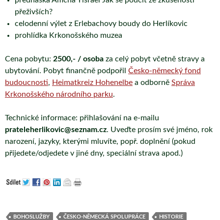
přednáška Amcha Yisrael Jak se poučit ze zkušenosti
přeživších?
celodenní výlet z Erlebachovy boudy do Herlíkovic
prohlídka Krkonošského muzea
Cena pobytu:
2500,- / osoba
za celý pobyt včetně stravy a
ubytování. Pobyt finančně podpořil
Česko-německý fond
budoucnosti
,
Heimatkreiz Hohenelbe
a odborně
Správa
Krkonošského národního parku
.
Technické informace: přihlašování na e-mailu
prateleherlikovic@seznam.cz
. Uveďte prosím své jméno, rok
narození, jazyky, kterými mluvíte, popř. doplnění (pokud
přijedete/odjedete v jiné dny, speciální strava apod.)
BOHOSLUŽBY
ČESKO-NĚMECKÁ SPOLUPRÁCE
HISTORIE