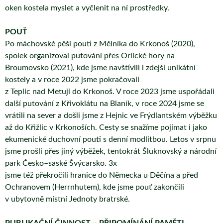
oken kostela myslet a vyčlenit na ní prostředky.
POUŤ
Po máchovské pěší pouti z Mělníka do Krkonoš (2020),
spolek organizoval putování přes Orlické hory na
Broumovsko (2021), kde jsme navštívili i zdejší unikátní
kostely a v roce 2022 jsme pokračovali
z Teplic nad Metují do Krkonoš. V roce 2023 jsme uspořádali
další putování z Křivoklátu na Blaník, v roce 2024 jsme se
vrátili na sever a došli jsme z Hejnic ve Frýdlantském výběžku
až do Křižlic v Krkonoších. Cesty se snažíme pojímat i jako
ekumenické duchovní pouti s denní modlitbou. Letos v srpnu
jsme prošli přes jiný výběžek, tentokrát Šluknovský a národní
park Česko–saské Švýcarsko. 3x
jsme též překročili hranice do Německa u Děčína a před
Ochranovem (Herrnhutem), kde jsme pouť zakončili
v ubytovně místní Jednoty bratrské.