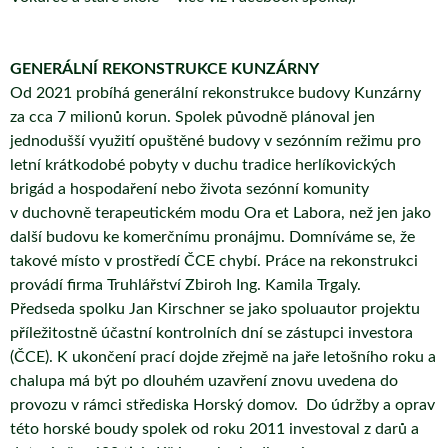
GENERÁLNÍ REKONSTRUKCE KUNZÁRNY
Od 2021 probíhá generální rekonstrukce budovy Kunzárny
za cca 7 milionů korun. Spolek původně plánoval jen
jednodušší využití opuštěné budovy v sezónním režimu pro
letní krátkodobé pobyty v duchu tradice herlíkovických
brigád a hospodaření nebo života sezónní komunity
v duchovně terapeutickém modu Ora et Labora, než jen jako
další budovu ke komerčnímu pronájmu. Domníváme se, že
takové místo v prostředí ČCE chybí. Práce na rekonstrukci
provádí firma Truhlářství Zbiroh Ing. Kamila Trgaly.
Předseda spolku Jan Kirschner se jako spoluautor projektu
příležitostně účastní kontrolních dní se zástupci investora
(ČCE). K ukončení prací dojde zřejmě na jaře letošního roku a
chalupa má být po dlouhém uzavření znovu uvedena do
provozu v rámci střediska Horský domov. Do údržby a oprav
této horské boudy spolek od roku 2011 investoval z darů a