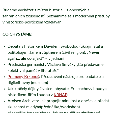
Budeme vycházet z místní historie, i z obecných a
zahraničních zkušeností. Seznámíme se s moderními přístupy
v historicko-politickém vzdělávání.
CO CHYSTÁME:
Debata s historikem Davidem Svobodou (ukrajinista) a
politologem Janem Jüptnerem (civil religion): „
Never
again… ale co a jak?
“ – v jednání
Přednáška germanisty Václava Smyčky „Co předáváme:
kolektivní paměť v literatuře“
Prameny Krkonoš
: Představení nástroje pro badatele a
digiknihovny (muzeum)
Jak kráčely dějiny životem obyvatel Erlebachovy boudy s
historikem Jiřím Loudou z
KRNAP
u
Arolsen Archiven: Jak propojit minulost a dnešek a předat
zkušenost mladým(přednáška/workshop)