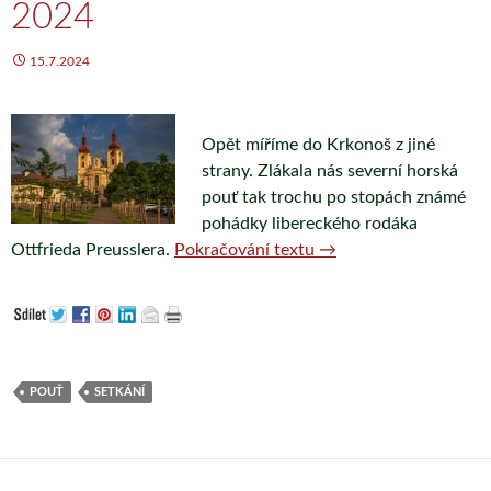
2024
15.7.2024
Opět míříme do Krkonoš z jiné
strany. Zlákala nás severní horská
pouť tak trochu po stopách známé
pohádky libereckého rodáka
POUŤ Z JIZERSKÝCH H
Ottfrieda Preusslera.
Pokračování textu
→
POUŤ
SETKÁNÍ