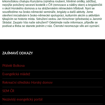
krkonošskou chalupu Kunzárna (výměna roubení, hliněné omítky, údržba),
nejvýše položený secesní kostelík v ČR (renovace a nátěry oken) a brigádničili
v okolí Horského domova a na stráženském německém hřbitově. Nyní se
soustředíme na česko-německé semináře, brigády a další aktivity. Jsme
otevření iniciativám k česko-německé spolupráci, kulturním akcím a aktivitám
týkajícím se historie místa. Sdružení vedou Jan Kirschner (předseda) a Jaromír
Strádal. Zaujalo Vás naše sdružení? Odebírejte naše informace, přijeďte se
podívat a třeba se stanete jedním z nás. Členství neomezuje věk ani vyznání.
ZAJÍMAVÉ ODKAZY
Přátelé Bolkova
Evangelická mládež
Rekreační středisko Horský domov
SEM ČR
Nezávislý evangelický portál