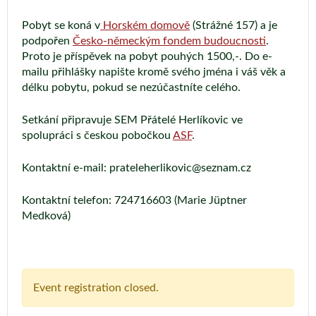
Pobyt se koná v
Horském domově
(Strážné 157) a je
podpořen
Česko-německým fondem budoucnosti
.
Proto je příspěvek na pobyt pouhých 1500,-. Do e-
mailu přihlášky napište kromě svého jména i váš věk a
délku pobytu, pokud se nezúčastníte celého.
Setkání připravuje SEM Přátelé Herlíkovic ve
spolupráci s českou pobočkou
ASF
.
Kontaktní e-mail: prateleherlikovic@seznam.cz
Kontaktní telefon: 724716603 (Marie Jüptner
Medková)
Event registration closed.