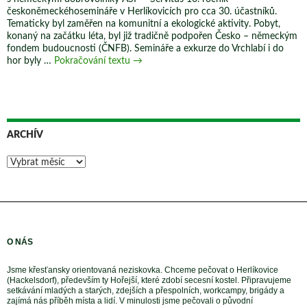
Seminář
českoněmeckéhosemináře v Herlíkovicích pro cca 30. účastníků.
Herlíkovice
Tematicky byl zaměřen na komunitní a ekologické aktivity. Pobyt,
2025
konaný na začátku léta, byl již tradičně podpořen Česko – německým
fondem budoucnosti (ČNFB). Semináře a exkurze do Vrchlabí i do
VÝROČNÍ
hor byly …
Pokračování textu
→
ZPRÁVA
2023
ARCHÍV
Archív
O NÁS
Jsme křesťansky orientovaná neziskovka. Chceme pečovat o Herlíkovice
(Hackelsdorf), především ty Hořejší, které zdobí secesní kostel. Připravujeme
setkávání mladých a starých, zdejších a přespolních, workcampy, brigády a
zajímá nás příběh místa a lidí. V minulosti jsme pečovali o původní