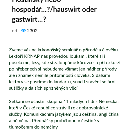
hospodář…?/hauswirt oder
gastwirt…?
od
2302
Zveme vás na krkonošský seminář o přírodě a člověku.
Lektoři KRNAP nás provedou loukami, které si i
posečeme, lesy, kde si zaloupáme kůrovce, a při exkurzi
po hřebenech si nebudeme všímat jen nádher přírody,
ale i známek nemilé přítomnosti člověka. S dalšími
lektory se pustíme do landartu, snad i stavění solární
sušičky a dalších spřízněných věcí.
Setkání se účastní skupina 11 mladých lidí z Německa,
kteří v České republice strávili rok dobrovolnické
služby. Komunikačním jazykem jsou čeština, angličtina
a němčina. Přednášky proběhnou v čestině s
tlumočením do němčiny.