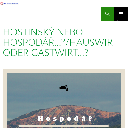
Hledat
SEM Přátelé Herlíkovic
PŘEJÍT
ZÁKLAD
K
NAVIGA
HOSTINSKÝ NEBO
OBSAHU
MENU
WEBU
HOSPODÁŘ…?/HAUSWIRT
ODER GASTWIRT…?