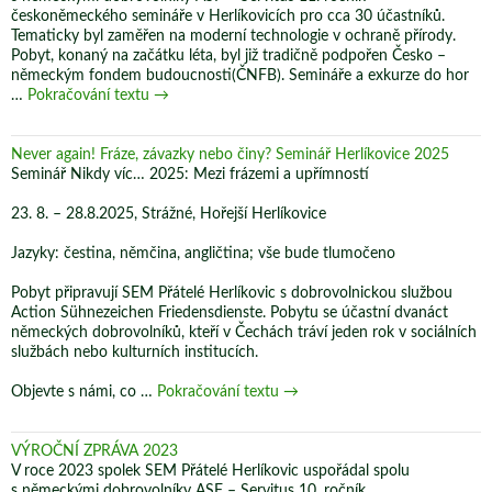
českoněmeckého semináře v Herlíkovicích pro cca 30 účastníků.
Tematicky byl zaměřen na moderní technologie v ochraně přírody.
Pobyt, konaný na začátku léta, byl již tradičně podpořen Česko –
německým fondem budoucnosti(ČNFB). Semináře a exkurze do hor
Výroční
…
Pokračování textu
→
zpráva
spolku
SEM
Never again! Fráze, závazky nebo činy? Seminář Herlíkovice 2025
Přátelé
Seminář Nikdy víc… 2025: Mezi frázemi a upřímností
Herlíkovic
za
23. 8. – 28.8.2025, Strážné, Hořejší Herlíkovice
roky
2024
Jazyky: čestina, němčina, angličtina; vše bude tlumočeno
a
2025
Pobyt připravují SEM Přátelé Herlíkovic s dobrovolnickou službou
Action Sühnezeichen Friedensdienste. Pobytu se účastní dvanáct
německých dobrovolníků, kteří v Čechách tráví jeden rok v sociálních
službách nebo kulturních institucích.
Never
Objevte s námi, co …
Pokračování textu
→
again!
Fráze,
závazky
VÝROČNÍ ZPRÁVA 2023
nebo
V roce 2023 spolek SEM Přátelé Herlíkovic uspořádal spolu
činy?
s německými dobrovolníky ASF – Servitus 10. ročník