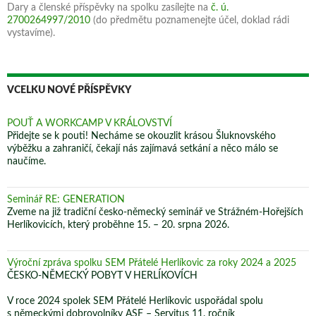
Dary a členské příspěvky na spolku zasílejte na
č. ú.
2700264997/2010
(do předmětu poznamenejte účel, doklad rádi
vystavíme).
VCELKU NOVÉ PŘÍSPĚVKY
POUŤ A WORKCAMP V KRÁLOVSTVÍ
Přidejte se k pouti! Necháme se okouzlit krásou Šluknovského
výběžku a zahraničí, čekají nás zajímavá setkání a něco málo se
naučíme.
Seminář RE: GENERATION
Zveme na již tradiční česko-německý seminář ve Strážném-Hořejších
Herlíkovicích, který proběhne 15. – 20. srpna 2026.
Výroční zpráva spolku SEM Přátelé Herlíkovic za roky 2024 a 2025
ČESKO-NĚMECKÝ POBYT V HERLÍKOVÍCH
V roce 2024 spolek SEM Přátelé Herlíkovic uspořádal spolu
s německými dobrovolníky ASF – Servitus 11. ročník