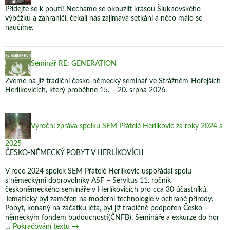
Přidejte se k pouti! Necháme se okouzlit krásou Šluknovského
výběžku a zahraničí, čekají nás zajímavá setkání a něco málo se
naučíme.
Seminář RE: GENERATION
Zveme na již tradiční česko-německý seminář ve Strážném-Hořejších
Herlíkovicích, který proběhne 15. – 20. srpna 2026.
Výroční zpráva spolku SEM Přátelé Herlíkovic za roky 2024 a
2025
ČESKO-NĚMECKÝ POBYT V HERLÍKOVÍCH
V roce 2024 spolek SEM Přátelé Herlíkovic uspořádal spolu
s německými dobrovolníky ASF – Servitus 11. ročník
českoněmeckého semináře v Herlíkovicích pro cca 30 účastníků.
Tematicky byl zaměřen na moderní technologie v ochraně přírody.
Pobyt, konaný na začátku léta, byl již tradičně podpořen Česko –
německým fondem budoucnosti(ČNFB). Semináře a exkurze do hor
Výroční
…
Pokračování textu
→