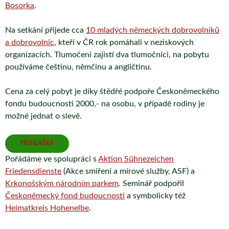
Bosorka
.
Na setkání přijede cca
10 mladých německých dobrovolníků
a dobrovolnic
, kteří v ČR rok pomáhali v neziskových
organizacích. Tlumočení zajistí dva tlumočníci, na pobytu
používáme češtinu, němčinu a angličtinu.
Cena za celý pobyt je díky štědřé podpoře Českoněmeckého
fondu budoucnosti 2000,- na osobu, v případě rodiny je
možné jednat o slevě.
PŘIHLÁŠKA
Pořádáme ve spolupráci s
Aktion Sühnezeichen
Friedensdienste
(Akce smíření a mírové služby, ASF) a
Krkonošským národním parkem
. Seminář podpořil
Českoněmecký fond budoucnosti
a symbolicky též
Heimatkreis Hohenelbe
.