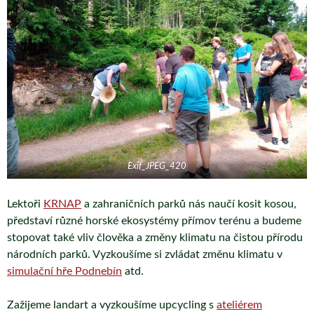
Exif_JPEG_420
Lektoři
KRNAP
a zahraničních parků nás naučí kosit kosou,
představí různé horské ekosystémy přímov terénu a budeme
stopovat také vliv člověka a změny klimatu na čistou přírodu
národních parků. Vyzkoušíme si zvládat změnu klimatu v
simulační hře Podnebín
atd.
Zažijeme landart a vyzkoušíme upcycling s
ateliérem