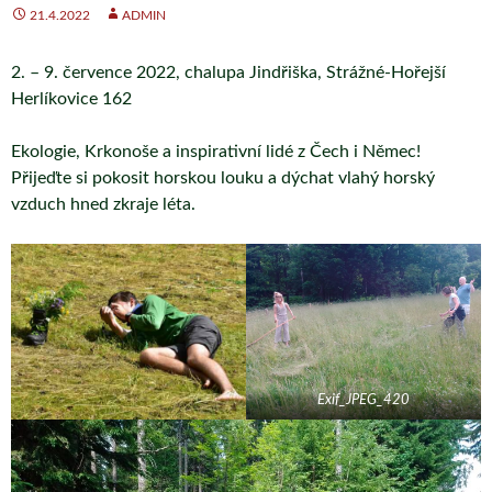
21.4.2022
ADMIN
2. – 9. července 2022, chalupa Jindřiška, Strážné-Hořejší
Herlíkovice 162
Ekologie, Krkonoše a inspirativní lidé z Čech i Němec!
Přijeďte si pokosit horskou louku a dýchat vlahý horský
vzduch hned zkraje léta.
Exif_JPEG_420