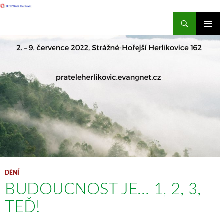
Hledat
SEM Přátelé Herlíkovic
PŘEJÍT
ZÁKLAD
K
NAVIGA
OBSAHU
MENU
WEBU
DĚNÍ
BUDOUCNOST JE… 1, 2, 3,
TEĎ!