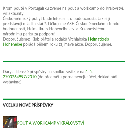
Krom poutě v Portugalsku zveme na pouť a workcamp do Království,
viz aktuality.
Česko-německý pobyt bude letos snít o budoucnosti. Jak si ji
představují mladí a staří?. Děkujeme ASF, Českoněmeckému fondu
budoucnosti, Heimatkreis Hohenelbe e.v. a Krkonošskému
národnímu parku za podporu!
Doporučujeme: Klub přátel a rodáků Vrchlabska
Heimatkreis
Hohenelbe
pořádá během roku zajímavé akce. Doporučujeme.
Dary a členské příspěvky na spolku zasílejte na
č. ú.
2700264997/2010
(do předmětu poznamenejte účel, doklad rádi
vystavíme).
VCELKU NOVÉ PŘÍSPĚVKY
POUŤ A WORKCAMP V KRÁLOVSTVÍ