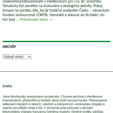
českoněmeckéhosemináře v Herlíkovicích pro cca 30. účastníků.
2025
Tematicky byl zaměřen na komunitní a ekologické aktivity. Pobyt,
konaný na začátku léta, byl již tradičně podpořen Česko – německým
fondem budoucnosti (ČNFB). Semináře a exkurze do Vrchlabí i do
VÝROČNÍ
hor byly …
Pokračování textu
→
ZPRÁVA
2023
ARCHÍV
Archív
O NÁS
Jsme křesťansky orientovaná neziskovka. Chceme pečovat o Herlíkovice
(Hackelsdorf), především ty Hořejší, které zdobí secesní kostel. Připravujeme
setkávání mladých a starých, zdejších a přespolních, workcampy, brigády a
zajímá nás příběh místa a lidí. V minulosti jsme pečovali o původní
krkonošskou chalupu Kunzárna (výměna roubení, hliněné omítky, údržba),