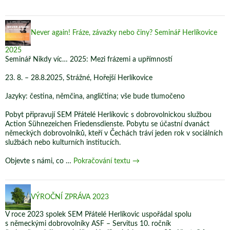
zpráva
spolku
SEM
Never again! Fráze, závazky nebo činy? Seminář Herlíkovice
Přátelé
Herlíkovic
2025
za
Seminář Nikdy víc… 2025: Mezi frázemi a upřímností
roky
2024
23. 8. – 28.8.2025, Strážné, Hořejší Herlíkovice
a
2025
Jazyky: čestina, němčina, angličtina; vše bude tlumočeno
Pobyt připravují SEM Přátelé Herlíkovic s dobrovolnickou službou
Action Sühnezeichen Friedensdienste. Pobytu se účastní dvanáct
německých dobrovolníků, kteří v Čechách tráví jeden rok v sociálních
službách nebo kulturních institucích.
Never
Objevte s námi, co …
Pokračování textu
→
again!
Fráze,
závazky
VÝROČNÍ ZPRÁVA 2023
nebo
činy?
V roce 2023 spolek SEM Přátelé Herlíkovic uspořádal spolu
Seminář
s německými dobrovolníky ASF – Servitus 10. ročník
Herlíkovice