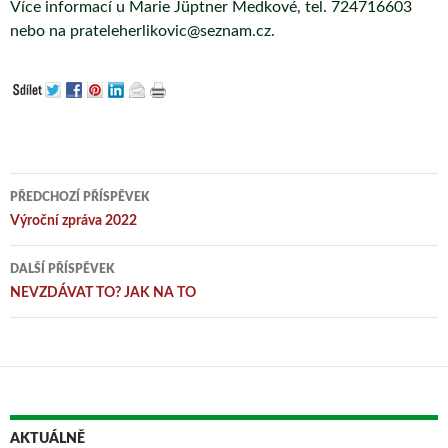
Více informací u Marie Jüptner Medkové, tel. 724716603
nebo na prateleherlikovic@seznam.cz.
Navigace
PŘEDCHOZÍ PŘÍSPĚVEK
pro
Výroční zpráva 2022
příspěvky
DALŠÍ PŘÍSPĚVEK
NEVZDÁVAT TO? JAK NA TO
AKTUÁLNĚ