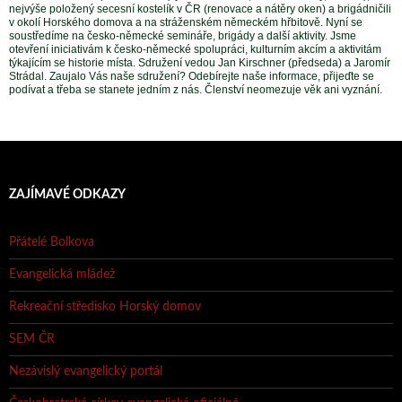
nejvýše položený secesní kostelík v ČR (renovace a nátěry oken) a brigádničili
v okolí Horského domova a na stráženském německém hřbitově. Nyní se
soustředíme na česko-německé semináře, brigády a další aktivity. Jsme
otevření iniciativám k česko-německé spolupráci, kulturním akcím a aktivitám
týkajícím se historie místa. Sdružení vedou Jan Kirschner (předseda) a Jaromír
Strádal. Zaujalo Vás naše sdružení? Odebírejte naše informace, přijeďte se
podívat a třeba se stanete jedním z nás. Členství neomezuje věk ani vyznání.
ZAJÍMAVÉ ODKAZY
Přátelé Bolkova
Evangelická mládež
Rekreační středisko Horský domov
SEM ČR
Nezávislý evangelický portál